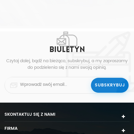
BIULETYN
Czytaj dalej, bądź na bieżąco, subskrybuj, a my zapraszamy
do podzielenia się z nami swoją opinią.
SKONTAKTUJ SIĘ Z NAMI
FIRMA