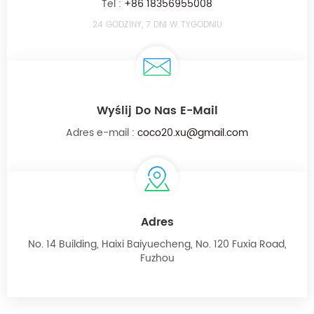
Tel :
+86 18356955008
24 GODZINY, 7 DNI W TYGODNIU
Wyślij Do Nas E-Mail
Adres e-mail :
coco20.xu@gmail.com
Adres
No. 14 Building, Haixi Baiyuecheng, No. 120 Fuxia Road,
Fuzhou