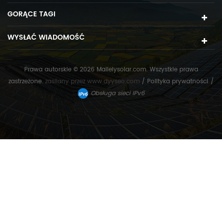
GORĄCE TAGI
WYSŁAĆ WIADOMOŚĆ
Prawa autorskie © 2026 Mailelysolar.com. Wszystkie prawa
zastrzeżone.
zasilany przez
www.dyyseo.com
/
Polityka prywatności
/
Obsługa sieci IPv6