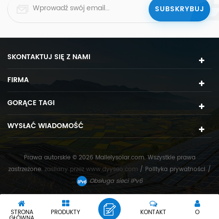
SKONTAKTUJ SIĘ Z NAMI
FIRMA
GORĄCE TAGI
WYSŁAĆ WIADOMOŚĆ
Prawa autorskie © 2026 Mailelysolar.com. Wszystkie prawa
zastrzeżone.
zasilany przez
www.dyyseo.com
/
Polityka prywatności
/
Obsługa sieci IPv6
STRONA
PRODUKTY
KONTAKT
O
GŁÓWNA