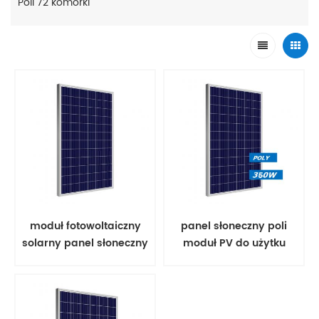
Poli 72 komórki
moduł fotowoltaiczny
panel słoneczny poli
solarny panel słoneczny
moduł PV do użytku
poli 350 w;
domowego