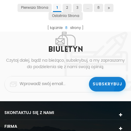
Pierwsza Strona
2
3
...
8
1
Ostatnia Strona
Łącznie
8
strony
BIULETYN
Czytaj dalej, bądź na bieżąco, subskrybuj, a my zapraszamy
do podzielenia się z nami swoją opinią.
SKONTAKTUJ SIĘ Z NAMI
FIRMA