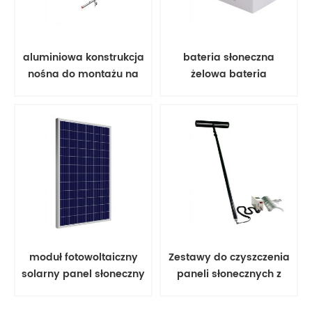
aluminiowa konstrukcja
bateria słoneczna
nośna do montażu na
żelowa bateria
ziemi, aluminiowa
kwasowo-ołowiowa
konstrukcja nośna,
moduł fotowoltaiczny
Zestawy do czyszczenia
solarny panel słoneczny
paneli słonecznych z
poli 350 w;
obrotową szczotką
narzędziową