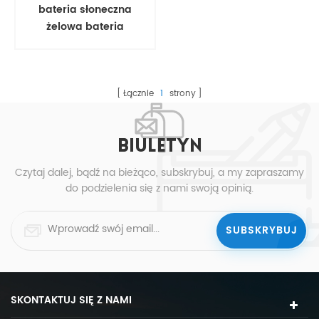
bateria słoneczna
żelowa bateria
kwasowo-ołowiowa
Łącznie
1
strony
BIULETYN
Czytaj dalej, bądź na bieżąco, subskrybuj, a my zapraszamy
do podzielenia się z nami swoją opinią.
SKONTAKTUJ SIĘ Z NAMI