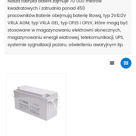
Nasza fabryka baterii zajmuje 70 000 metrów
kwadratowych i zatrudnia ponad 450
pracowników.Baterie obejmują baterię litową, typ 2V&12V
VRLA AGM, typ VRLA GEL, typ OPzS i OPzV, które mogą być
stosowane w magazynowaniu elektrowni słonecznych,
magazynowaniu energii wiatrowej, telekomunikacji, UPS,
systemie sygnalizacji pożaru, oświetleniu awaryjnym itp.