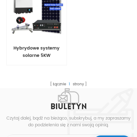
Hybrydowe systemy
solarne 5KW
Łącznie
1
strony
BIULETYN
Czytaj dalej, bądź na bieżąco, subskrybuj, a my zapraszamy
do podzielenia się z nami swoją opinią.