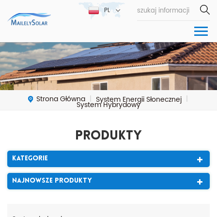
PL
Strona Główna
System Energii Słonecznej
|
|
System Hybrydowy
Produkty
Kategorie
Najnowsze Produkty