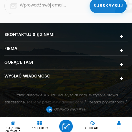
SKONTAKTUJ SIĘ Z NAMI
FIRMA
GORĄCE TAGI
WYSŁAĆ WIADOMOŚĆ
Prawa autorskie © 2026 Mailelysolar.com. Wszystkie prawa
zastrzeżone.
zasilany przez
www.dyyseo.com
/
Polityka prywatności
/
Obsługa sieci IPv6
STRONA
PRODUKTY
KONTAKT
O
GŁÓWNA