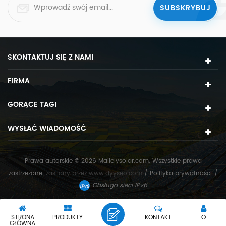
SKONTAKTUJ SIĘ Z NAMI
FIRMA
GORĄCE TAGI
WYSŁAĆ WIADOMOŚĆ
Prawa autorskie © 2026 Mailelysolar.com. Wszystkie prawa
zastrzeżone.
zasilany przez
www.dyyseo.com
/
Polityka prywatności
/
Obsługa sieci IPv6
STRONA
PRODUKTY
KONTAKT
O
GŁÓWNA