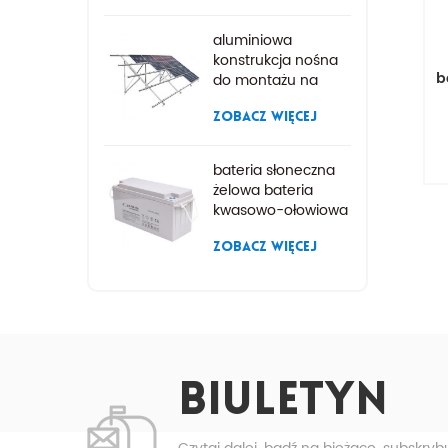
aluminiowa
konstrukcja nośna
b
do montażu na
ziemi, aluminiowa
konstrukcja nośna,
ZOBACZ WIĘCEJ
bateria słoneczna
żelowa bateria
kwasowo-ołowiowa
ZOBACZ WIĘCEJ
1
gł
BIULETYN