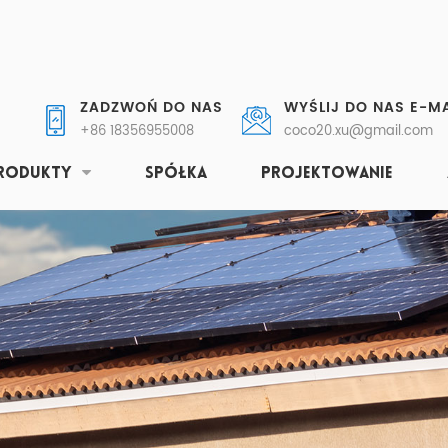
ZADZWOŃ DO NAS
WYŚLIJ DO NAS E-MA
+86 18356955008
coco20.xu@gmail.com
RODUKTY
SPÓŁKA
PROJEKTOWANIE