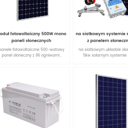
oduł fotowoltaiczny 500W mono
na siatkowym systemie 
paneli słonecznych
z panelem słonec
panele fotowoltaiczne 500-watowy
na siatkowym układzie sł
panel słoneczny z 96 ogniwami ,
5kw solarnym systemie 
monokrystaliczny panel słoneczny ,
fotowoltaicznych .
ysoka wydajność , łatwa instalacja .