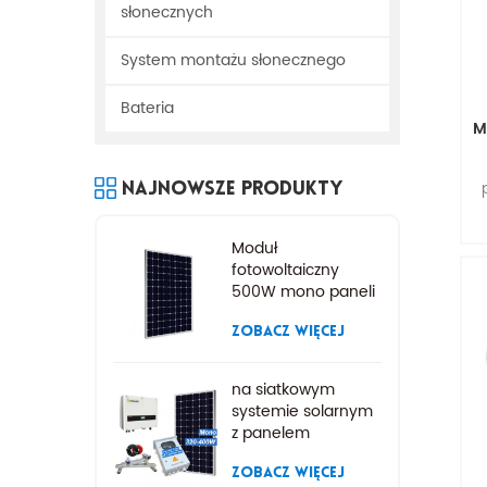
słonecznych
System montażu słonecznego
Bateria
M
Najnowsze Produkty
Moduł
w
fotowoltaiczny
500W mono paneli
słonecznych
ZOBACZ WIĘCEJ
na siatkowym
systemie solarnym
z panelem
słonecznym
ZOBACZ WIĘCEJ