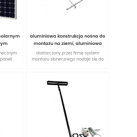
solarnym
aluminiowa konstrukcja nośna do
znym
montażu na ziemi, aluminiowa
konstrukcja nośna,
onecznym
dostarczony przez firmę system
paneli
montażu słonecznego nadaje się do
dużych komercyjnych i
wielofunkcyjnych instalacji. zalety:
łatwa instalacja, elastyczność
konstrukcji, stabilność i dokładność,
nadzwyczajne parametry
środowiskowe, jakość suprtb.