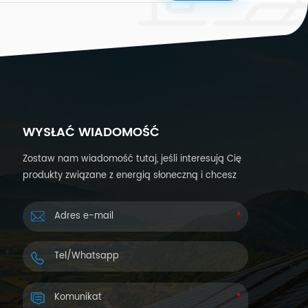
WYSŁAĆ WIADOMOŚĆ
Zostaw nam wiadomość tutaj, jeśli interesują Cię
produkty związane z energią słoneczną i chcesz
uzyskać więcej informacji. Odpowiemy w ciągu 24
godzin.