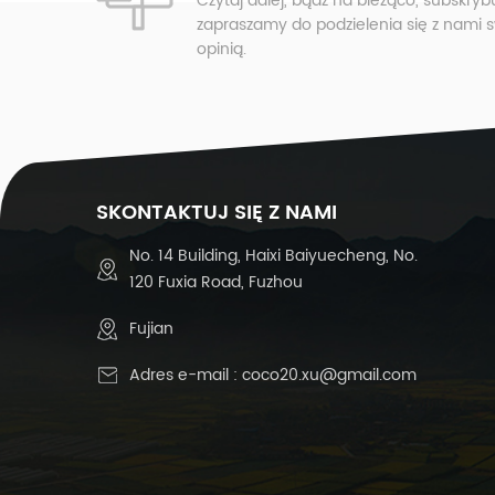
Czytaj dalej, bądź na bieżąco, subskryb
zapraszamy do podzielenia się z nami 
opinią.
1
te
(
n
SKONTAKTUJ SIĘ Z NAMI
No. 14 Building, Haixi Baiyuecheng, No.
k
120 Fuxia Road, Fuzhou
k
Fujian
Adres e-mail :
coco20.xu@gmail.com
p
w
o
-