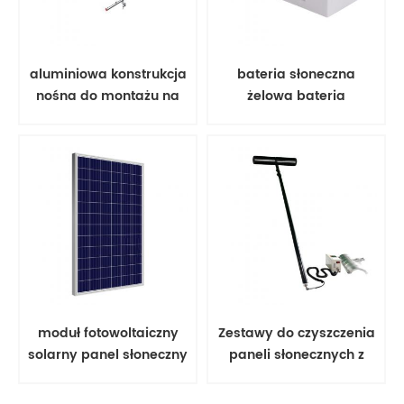
aluminiowa konstrukcja
bateria słoneczna
nośna do montażu na
żelowa bateria
ziemi, aluminiowa
kwasowo-ołowiowa
konstrukcja nośna,
moduł fotowoltaiczny
Zestawy do czyszczenia
solarny panel słoneczny
paneli słonecznych z
poli 350 w;
obrotową szczotką
narzędziową