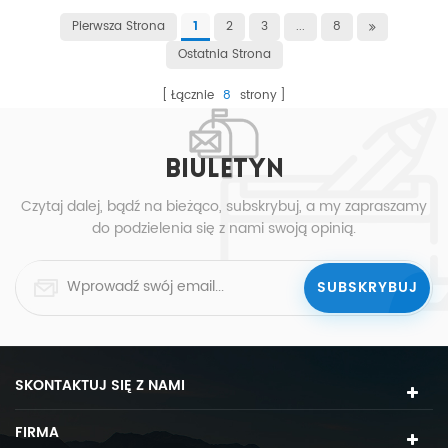
Pierwsza Strona
2
3
...
8
1
Ostatnia Strona
Łącznie
8
strony
BIULETYN
Czytaj dalej, bądź na bieżąco, subskrybuj, a my zapraszamy
do podzielenia się z nami swoją opinią.
SKONTAKTUJ SIĘ Z NAMI
FIRMA