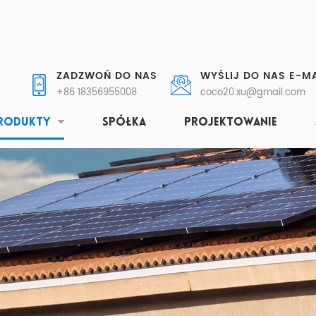
ZADZWOŃ DO NAS
WYŚLIJ DO NAS E-MA
+86 18356955008
coco20.xu@gmail.com
RODUKTY
SPÓŁKA
PROJEKTOWANIE