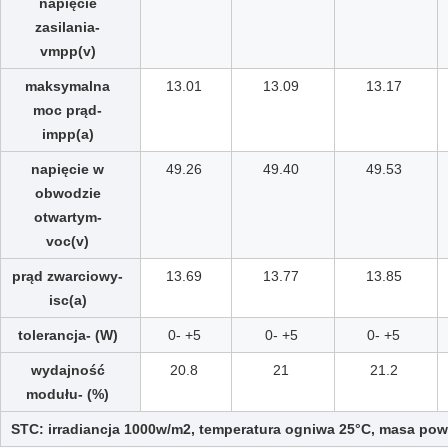
napięcie
zasilania-
vmpp(v)
maksymalna
13.01
13.09
13.17
moc prąd-
impp(a)
napięcie w
49.26
49.40
49.53
obwodzie
otwartym-
voc(v)
prąd zwarciowy-
13.69
13.77
13.85
isc(a)
tolerancja- (W)
0- +5
0- +5
0- +5
wydajność
20.8
21
21.2
modułu- (%)
STC: irradiancja 1000w/m2, temperatura ogniwa 25°C, masa powi