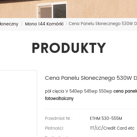
Słoneczny
Mono 144 Komórki
|
|
Cena Panelu Słonecznego 530W D
Produkty
Cena Panelu Słonecznego 530W D
pół cięcia V 540wp 545wp 550wp
cena panel
fotowoltaiczny
Przedmiot Nr.:
ETHM 530-555M
Płatności:
TT/LC/Credit Card etc