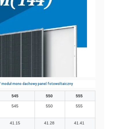
8V moduł mono dachowy panel fotowoltaiczny
545
550
555
545
550
555
41.15
41.28
41.41