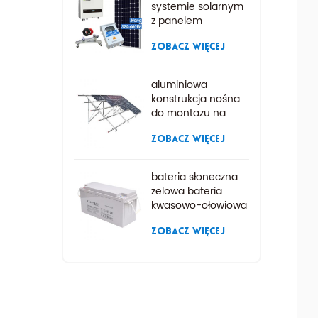
systemie solarnym
z panelem
słonecznym
ZOBACZ WIĘCEJ
aluminiowa
konstrukcja nośna
do montażu na
ziemi, aluminiowa
konstrukcja nośna,
ZOBACZ WIĘCEJ
bateria słoneczna
żelowa bateria
kwasowo-ołowiowa
ZOBACZ WIĘCEJ