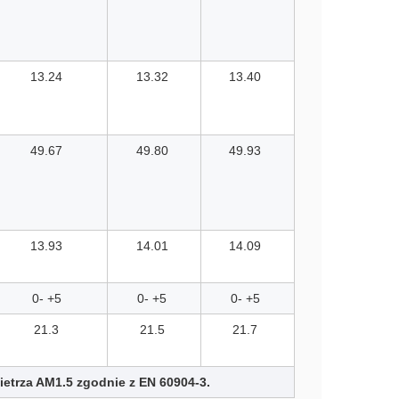
13.24
13.32
13.40
49.67
49.80
49.93
13.93
14.01
14.09
0- +5
0- +5
0- +5
21.3
21.5
21.7
etrza AM1.5 zgodnie z EN 60904-3.