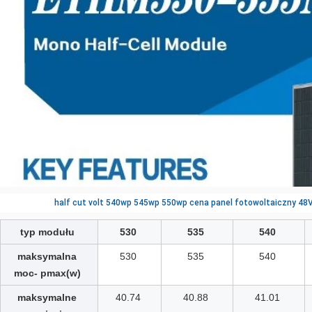
half cut volt 540wp 545wp 550wp cena panel fotowoltaiczny 4
typ modułu
530
535
540
maksymalna
530
535
540
moc- pmax(w)
maksymalne
40.74
40.88
41.01