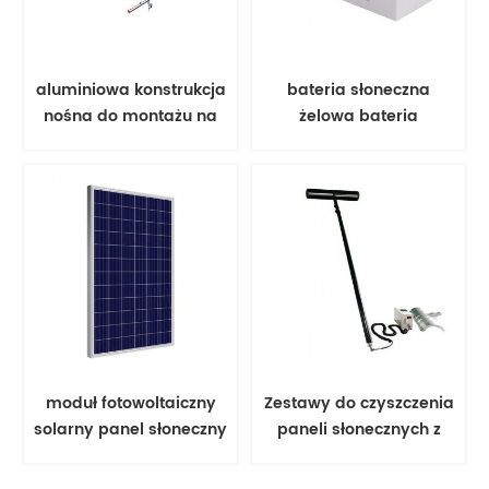
aluminiowa konstrukcja
bateria słoneczna
nośna do montażu na
żelowa bateria
ziemi, aluminiowa
kwasowo-ołowiowa
konstrukcja nośna,
moduł fotowoltaiczny
Zestawy do czyszczenia
solarny panel słoneczny
paneli słonecznych z
poli 350 w;
obrotową szczotką
narzędziową