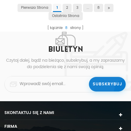
Pierwsza Strona
2
3
...
8
1
Ostatnia Strona
Łącznie
8
strony
BIULETYN
Czytaj dalej, bądź na bieżąco, subskrybuj, a my zapraszamy
do podzielenia się z nami swoją opinią.
SKONTAKTUJ SIĘ Z NAMI
FIRMA