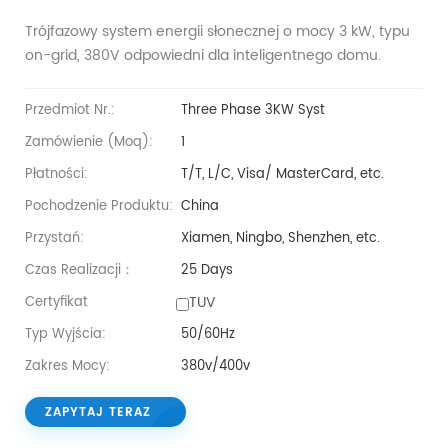
Trójfazowy system energii słonecznej o mocy 3 kW, typu
on-grid, 380V odpowiedni dla inteligentnego domu.
Przedmiot Nr.:
Three Phase 3KW Syst
Zamówienie (moq):
1
Płatności:
T/T, L/C, Visa/ MasterCard, etc.
Pochodzenie Produktu:
China
Przystań:
Xiamen, Ningbo, Shenzhen, etc.
Czas Realizacji：
25 Days
TUV
Certyfikat
Typ Wyjścia:
50/60Hz
Zakres Mocy:
380v/400v
ZAPYTAJ TERAZ