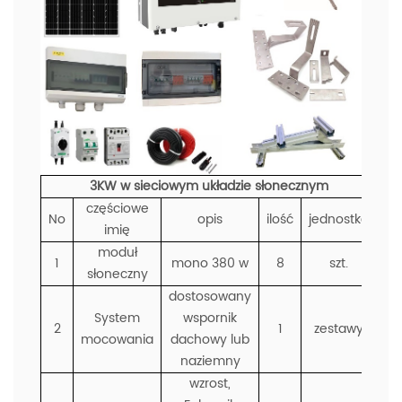
3KW w sieciowym układzie słonecznym
częściowe
No
opis
ilość
jednostka
imię
moduł
1
mono 380 w
8
szt.
słoneczny
dostosowany
System
wspornik
2
1
zestawy
mocowania
dachowy lub
naziemny
wzrost,