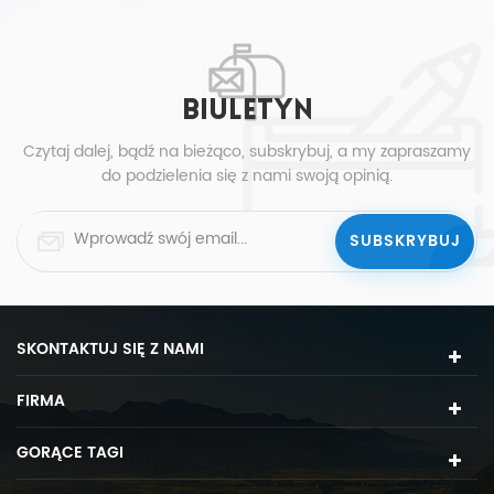
, montaż wiaty
BIULETYN
Czytaj dalej, bądź na bieżąco, subskrybuj, a my zapraszamy
do podzielenia się z nami swoją opinią.
SKONTAKTUJ SIĘ Z NAMI
FIRMA
GORĄCE TAGI