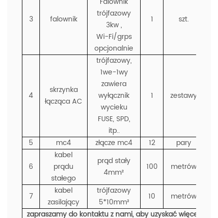
Falownik
trójfazowy
3
falownik
1
szt.
3kw ,
Wi-Fi/grps
opcjonalnie
trójfazowy,
1we-1wy
zawiera
skrzynka
4
wyłącznik
1
zestawy
łącząca AC
wycieku
FUSE, SPD,
itp..
5
mc4
złącze mc4
12
pary
kabel
prąd stały
6
prądu
100
metrów
4mm²
stałego
kabel
trójfazowy
7
10
metrów
zasilający
5*10mm²
zapraszamy do kontaktu z nami, aby uzyskać więcej