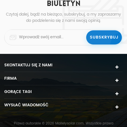
BIULETYN
Czytaj dalej, bądź na bieżąco, subskrybuj, a my zapraszamy
do podzielenia się z nami swoją opinią.
SKONTAKTUJ SIĘ Z NAMI
FIRMA
GORĄCE TAGI
WYSŁAĆ WIADOMOŚĆ
Prawa autorskie © 2026 Mailelysolar.com. Wszystkie prawa