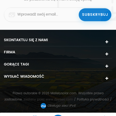
SKONTAKTUJ SIĘ Z NAMI
FIRMA
GORĄCE TAGI
WYSŁAĆ WIADOMOŚĆ
Prawa autorskie © 2026 Mailelysolar.com. Wszystkie prawa
zastrzeżone.
zasilany przez
www.dyyseo.com
/
Polityka prywatności
/
Obsługa sieci IPv6