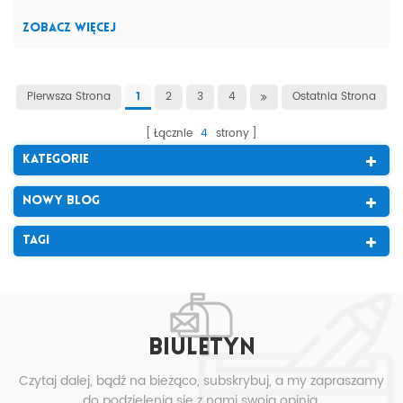
aspektów instalacji. Mocowanie pan...
ZOBACZ WIĘCEJ
Pierwsza Strona
2
3
4
Ostatnia Strona
1
Łącznie
4
strony
Kategorie
Nowy Blog
Tagi
BIULETYN
Czytaj dalej, bądź na bieżąco, subskrybuj, a my zapraszamy
do podzielenia się z nami swoją opinią.