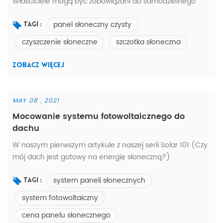
Właściciele mogą być zobowiązani do samodzielnego
sprzątania. Po pierwsze, zwróć uwagę na bezpieczeństwo
panel słoneczny czysty
osobiste podczas sprzątania. Zabrania się wchodzenia na
Tagi :
dach skośny bez zabezpieczenia przed upadkiem. Drugim
czyszczenie słoneczne
szczotka słoneczna
jest użycie miękkich narzędzi czyszczących, aby zapobiec
zarysowaniom na szkle elementu. Uważaj, aby nie myć
ZOBACZ WIĘCEJ
elementów akumulatora gorącą...
MAY 08 , 2021
Mocowanie systemu fotowoltaicznego do
dachu
W naszym pierwszym artykule z naszej serii Solar 101 (Czy
mój dach jest gotowy na energię słoneczną?)
omówiliśmy wiek naszego dachu i jego wpływ na finanse
system paneli słonecznych
związane z instalacją fotowoltaiczną. Teraz rozważymy
Tagi :
fizyczne cechy dachu. W końcu rodzaj pokrycia
system fotowoltaiczny
dachowego i jego podstawowa struktura, a także różne
cena panelu słonecznego
kąty jego powierzchni i układ, będą miały wpływ na wiele