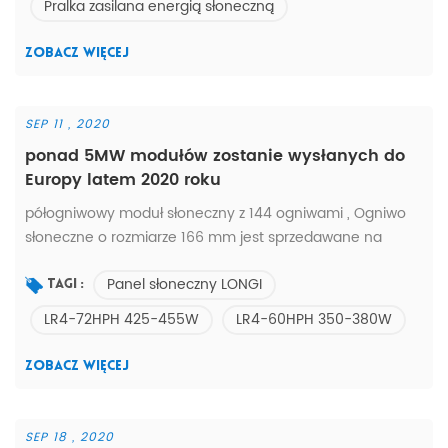
Pralka zasilana energią słoneczną
słonecznych C21 * wspólne narzędzia do czyszczenia *
marnuj czas na sprzątanie * marnowanie siły ...
ZOBACZ WIĘCEJ
SEP 11 , 2020
ponad 5MW modułów zostanie wysłanych do
Europy latem 2020 roku
półogniwowy moduł słoneczny z 144 ogniwami , Ogniwo
słoneczne o rozmiarze 166 mm jest sprzedawane na
gorąco od czerwca , 2020 . istnieje ' do wyboru 435w
Panel słoneczny LONGI
440w 445w 450w i 455w . oprócz , dostarczamy również
Tagi :
panele słoneczne serii LR4 i LR6 , srebrno-czarną ramkę
LR4-72HPH 425-455W
LR4-60HPH 350-380W
biały tył; podwójne szkło z poniższymi modelami: lr6-
60hph 310-330W LR4-60HPH 350-380W LR4-72HPH 425-
ZOBACZ WIĘCEJ
455w który jest wysyłany do Europy o...
SEP 18 , 2020