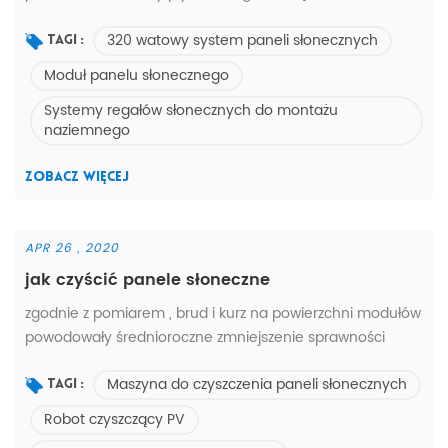
standard panel słoneczny pakowanie w pudło z tektury
320 watowy system paneli słonecznych
falistej i drewnianą paletę , wystarczająco mocne do
Tagi :
wysyłki drogą morską .
Moduł panelu słonecznego
Systemy regałów słonecznych do montażu
naziemnego
ZOBACZ WIĘCEJ
APR 26 , 2020
jak czyścić panele słoneczne
zgodnie z pomiarem , brud i kurz na powierzchni modułów
powodowały średnioroczne zmniejszenie sprawności
wytwarzania energii o 6% . w okresie braku opadów ,
Maszyna do czyszczenia paneli słonecznych
utrata sprawności może sięgać 15% lub więcej z powodu
Tagi :
nagromadzonego brudu na powierzchni modułów.
Robot czyszczący PV
tradycyjny sposób VS System czyszczenia paneli