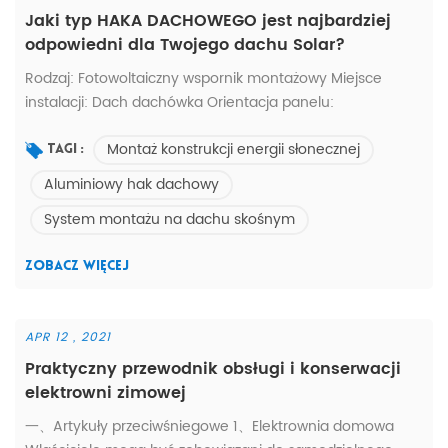
Jaki typ HAKA DACHOWEGO jest najbardziej
odpowiedni dla Twojego dachu Solar?
Rodzaj: Fotowoltaiczny wspornik montażowy Miejsce
instalacji: Dach dachówka Orientacja panelu:
Krajobraz/Portret * Znaczne oszczędności * Niezawodność
Montaż konstrukcji energii słonecznej
statyczna * Maksymalna żywotność * Doskonała zdolność
Tagi :
adaptacji (moduły Rooftop &) * Zaprojektowany zgodnie
Aluminiowy hak dachowy
z wysokimi standardami * Gwarantowana trwałość1. Nie
System montażu na dachu skośnym
wiesz, jaki typ jest dla Ciebie odpowiedni? -- Skontaktuj
się z nami.2. Nie znalazłeś te...
ZOBACZ WIĘCEJ
APR 12 , 2021
Praktyczny przewodnik obsługi i konserwacji
elektrowni zimowej
一、Artykuły przeciwśniegowe 1、Elektrownia domowa