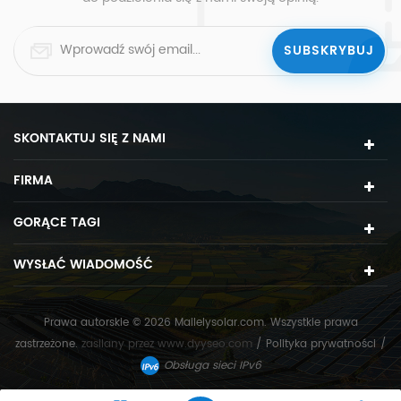
SKONTAKTUJ SIĘ Z NAMI
FIRMA
GORĄCE TAGI
WYSŁAĆ WIADOMOŚĆ
Prawa autorskie © 2026 Mailelysolar.com. Wszystkie prawa
zastrzeżone.
zasilany przez
www.dyyseo.com
/
Polityka prywatności
/
Obsługa sieci IPv6