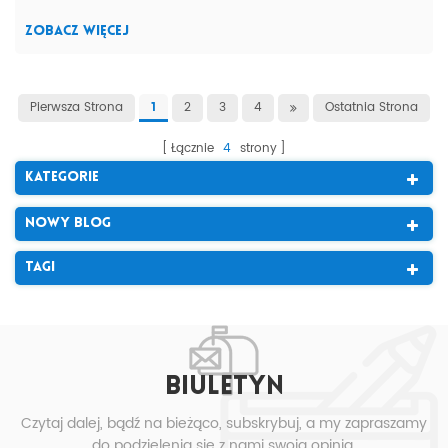
aspektów instalacji. Mocowanie pan...
ZOBACZ WIĘCEJ
Pierwsza Strona
2
3
4
Ostatnia Strona
1
Łącznie
4
strony
Kategorie
Nowy Blog
Tagi
BIULETYN
Czytaj dalej, bądź na bieżąco, subskrybuj, a my zapraszamy
do podzielenia się z nami swoją opinią.