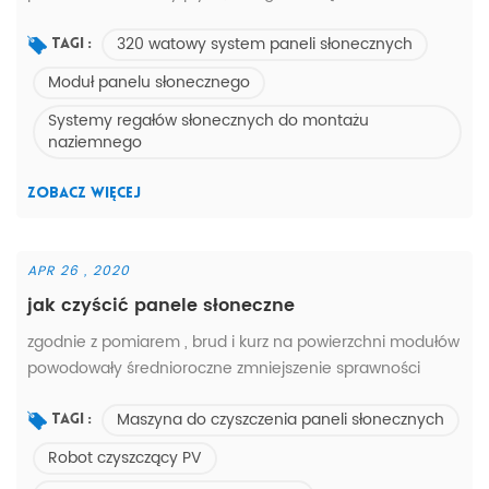
standard panel słoneczny pakowanie w pudło z tektury
320 watowy system paneli słonecznych
falistej i drewnianą paletę , wystarczająco mocne do
Tagi :
wysyłki drogą morską .
Moduł panelu słonecznego
Systemy regałów słonecznych do montażu
naziemnego
ZOBACZ WIĘCEJ
APR 26 , 2020
jak czyścić panele słoneczne
zgodnie z pomiarem , brud i kurz na powierzchni modułów
powodowały średnioroczne zmniejszenie sprawności
wytwarzania energii o 6% . w okresie braku opadów ,
Maszyna do czyszczenia paneli słonecznych
utrata sprawności może sięgać 15% lub więcej z powodu
Tagi :
nagromadzonego brudu na powierzchni modułów.
Robot czyszczący PV
tradycyjny sposób VS System czyszczenia paneli