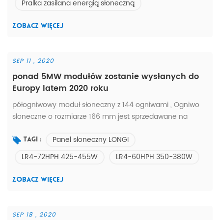
Pralka zasilana energią słoneczną
słonecznych C21 * wspólne narzędzia do czyszczenia *
marnuj czas na sprzątanie * marnowanie siły ...
ZOBACZ WIĘCEJ
SEP 11 , 2020
ponad 5MW modułów zostanie wysłanych do
Europy latem 2020 roku
półogniwowy moduł słoneczny z 144 ogniwami , Ogniwo
słoneczne o rozmiarze 166 mm jest sprzedawane na
gorąco od czerwca , 2020 . istnieje ' do wyboru 435w
Panel słoneczny LONGI
440w 445w 450w i 455w . oprócz , dostarczamy również
Tagi :
panele słoneczne serii LR4 i LR6 , srebrno-czarną ramkę
LR4-72HPH 425-455W
LR4-60HPH 350-380W
biały tył; podwójne szkło z poniższymi modelami: lr6-
60hph 310-330W LR4-60HPH 350-380W LR4-72HPH 425-
ZOBACZ WIĘCEJ
455w który jest wysyłany do Europy o...
SEP 18 , 2020