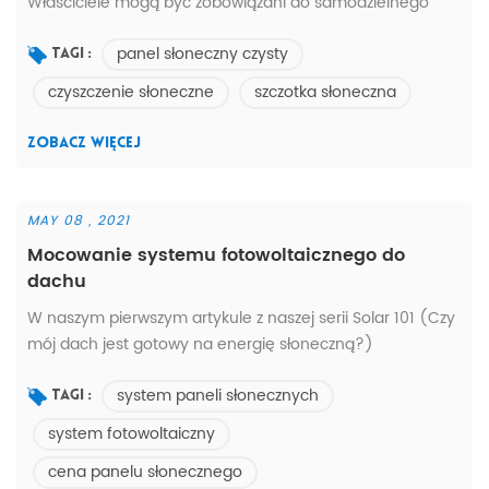
Właściciele mogą być zobowiązani do samodzielnego
sprzątania. Po pierwsze, zwróć uwagę na bezpieczeństwo
panel słoneczny czysty
osobiste podczas sprzątania. Zabrania się wchodzenia na
Tagi :
dach skośny bez zabezpieczenia przed upadkiem. Drugim
czyszczenie słoneczne
szczotka słoneczna
jest użycie miękkich narzędzi czyszczących, aby zapobiec
zarysowaniom na szkle elementu. Uważaj, aby nie myć
ZOBACZ WIĘCEJ
elementów akumulatora gorącą...
MAY 08 , 2021
Mocowanie systemu fotowoltaicznego do
dachu
W naszym pierwszym artykule z naszej serii Solar 101 (Czy
mój dach jest gotowy na energię słoneczną?)
omówiliśmy wiek naszego dachu i jego wpływ na finanse
system paneli słonecznych
związane z instalacją fotowoltaiczną. Teraz rozważymy
Tagi :
fizyczne cechy dachu. W końcu rodzaj pokrycia
system fotowoltaiczny
dachowego i jego podstawowa struktura, a także różne
cena panelu słonecznego
kąty jego powierzchni i układ, będą miały wpływ na wiele