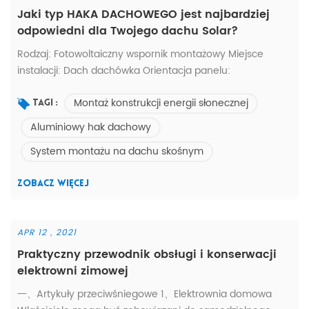
Jaki typ HAKA DACHOWEGO jest najbardziej
odpowiedni dla Twojego dachu Solar?
Rodzaj: Fotowoltaiczny wspornik montażowy Miejsce
instalacji: Dach dachówka Orientacja panelu:
Krajobraz/Portret * Znaczne oszczędności * Niezawodność
Montaż konstrukcji energii słonecznej
statyczna * Maksymalna żywotność * Doskonała zdolność
Tagi :
adaptacji (moduły Rooftop &) * Zaprojektowany zgodnie
Aluminiowy hak dachowy
z wysokimi standardami * Gwarantowana trwałość1. Nie
System montażu na dachu skośnym
wiesz, jaki typ jest dla Ciebie odpowiedni? -- Skontaktuj
się z nami.2. Nie znalazłeś te...
ZOBACZ WIĘCEJ
APR 12 , 2021
Praktyczny przewodnik obsługi i konserwacji
elektrowni zimowej
一、Artykuły przeciwśniegowe 1、Elektrownia domowa