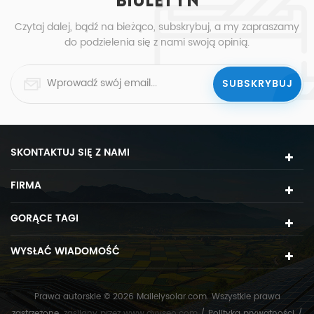
BIULETYN
Czytaj dalej, bądź na bieżąco, subskrybuj, a my zapraszamy
do podzielenia się z nami swoją opinią.
SKONTAKTUJ SIĘ Z NAMI
FIRMA
GORĄCE TAGI
WYSŁAĆ WIADOMOŚĆ
Prawa autorskie © 2026 Mailelysolar.com. Wszystkie prawa
zastrzeżone.
zasilany przez
www.dyyseo.com
/
Polityka prywatności
/